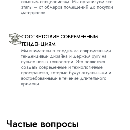
опытн
ым
специали
стам
.
Мы
организу
ем
все
этапы – от
обмеров помещений
до покупки
материалов
.
СООТВЕТСТВИЕ СОВРЕМЕННЫМ
ТЕНДЕНЦИЯМ
Мы
внимательно след
им
за современными
тенденциями дизайна и держ
им
руку на
пульсе новых технологий. Это позволяет
создать
современные и технологичные
пространств
а, которые будут актуальными и
востребованными в течение длительного
времени
.
Частые вопросы